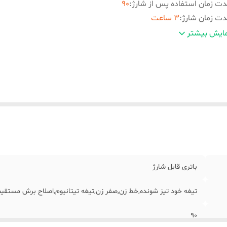
ت زمان استفاده پس از شارژ
:
90
ت زمان شارژ
:
3 ساعت
زن
:
120 گرم
ایش بیشتر
نس تیغه
:
تیتانیوم
لام
شانه ی اصل
راه
:
روغن برس
بلیت‌های ابزار
:
قابلیت کنترل رطوبت محیط
نولوژی اصلاح
:
برش مستقیم
کانات ابزار
:
تیغه های خود تیز شونده
بلیت‌های ابزار اصلاح
:
قابلیت اصلاح با شماره صفر
نگ
:
مشکی
باتری قابل شارژ
تیغه خود تیز شونده,خط زن,صفر زن,تیغه تیتانیوم,اصلاح برش مستقی
90