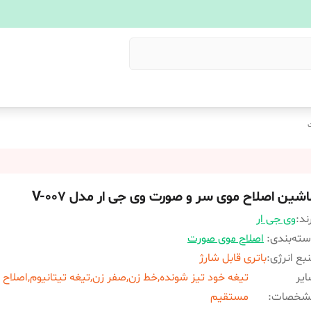
اشین اصلاح موی سر و صورت وی جی ار مدل V-007
ند:
وی جی ار
ته‌بندی
:
اصلاح موی صورت
بع انرژی
:
باتری قابل شارژ
یر
تیغه خود تیز شونده,خط زن,صفر زن,تیغه تیتانیوم,اصلاح
شخصات
:
مستقیم