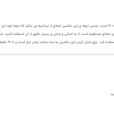
3 ساعت
120 گرم
تیتانیوم
اصلاح مستقیم است تا به آسانی و راحتی و بسیار دقیق از آن استفاده کنید. من
شانه ی اصلاح 1/2/3 میلی متری درپوش تیغه کابل شارژ USB راهنما روغن برس
همراه آن در جعبه است میتوانید آن را شارژ کنید. قدرت دینام این محصول 5 وات است و دارای نشانگر
قابلیت کنترل رطوبت محیط
نشود. همچنین این محصول دارای طراحی ارگونومیک است. شکل تیغه به صورت T شکل است و از تکنو
برش مستقیم
تیغه های خود تیز شونده
قابلیت اصلاح با شماره صفر
د.
مشکی