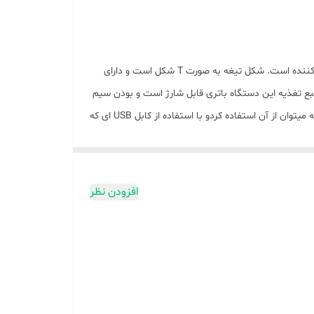
این ماشین اصلاح خط زن از برند VGR است که مدل آن V-007 است‌. جنس تیغه ی این ماشین اصلاح از تیتانیم می باشد که تیغه خود تیز کننده است. شکل تیغه به صورت T شکل است و دارای
بع تغذیه این دستگاه باتری قابل شارژ است و بودن سیم
قابل استفاده است و از برق شهری برای شارژ آن میتوان استفاده کرد. برای شارژ کردن این ماشین به سه ساعت زمان نیاز است و تا 90 دقیقه میتوان از آن استفاده کردو با استفاده از کابل USB ای که
 ال ای دی می باشد. جنس تیغه از تیتانیم است تا در مجاورت هوا و رطوبت آسیبی به آن وارد
لوژی برش مستقیم بهره می‌برد تا موهای سر و صورت را با مرز بندی مشخص کوتاه کند. همراه
افزودن نظر