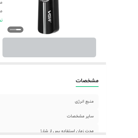
مد
مد
و
نم
ج
اق
هم
قا
تک
ام
قا
مشخصات
ر
منبع انرژی
سایر مشخصات
مدت زمان استفاده پس از شارژ