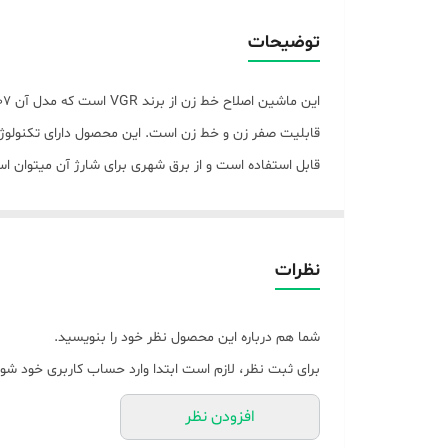
مدت زمان شارژ
توضیحات
وزن
جنس تیغه
قابلیت صفر زن و خط زن است. این محصول دارای تکنولوژی 
اقلام همراه
قابلیت‌های ابزار
این دستگاه شانه ی اصلاح 1/2/3 میلی متری، درپوش تیغه، کابل شارژ USB، دفترچه راهنما، روغن، برس در جعبه ی محصول می باشد.
تکنولوژی اصلاح
نظرات
امکانات ابزار
شما هم درباره این محصول نظر خود را بنویسید.
قابلیت‌های ابزار اصلاح
برای ثبت نظر، لازم است ابتدا وارد حساب کاربری خود شوی
رنگ
افزودن نظر