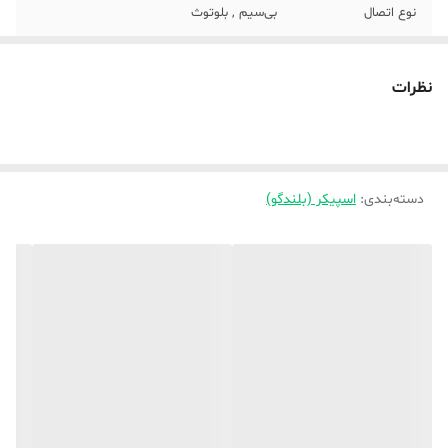
نوع اتصال
بی‌سیم , بلوتوث
قابلیت پشتیبانی از
میکرو sd
کارت‌های حافظه
نظرات
اقلام همراه بلندگو
.
مدت زمان پخش
4
دسته‌بندی
:
اسپیکر (بلندگو)
مدت زمان شارژ
4
شدن
وزن هر ستلایت
200 گرم
(تکه)
منبع انرژی
باتری
میکروفون
خارجی