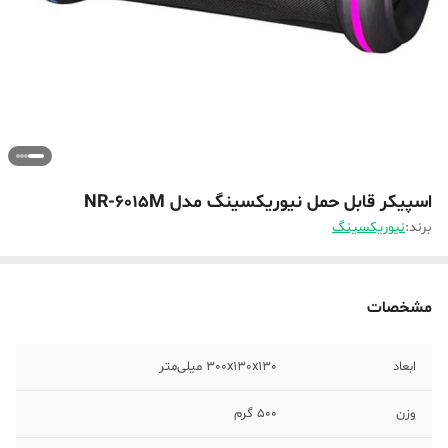
اسپیکر قابل حمل نیوریکسینگ مدل NR-6015M
برند:
نیوریکسینگ
مشخصات
ابعاد
300x130x130 میلی‌متر
وزن
500 گرم