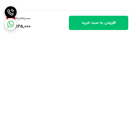
10
%
20,171,000
افزودن به سبد خرید
18,125,000
برگشت به بالا