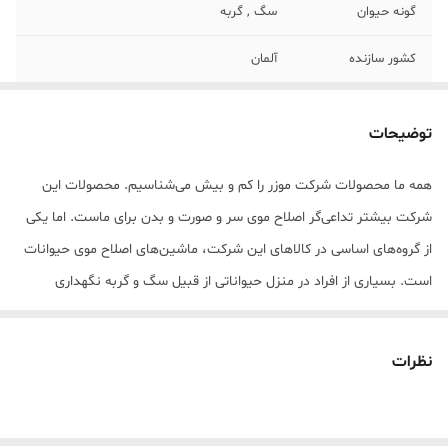
گونه حیوان
سگ , گربه
کشور سازنده
آلمان
سایر توضیحات
به همراه برس تمیز کننده روغن شانه اصلاح
توضیحات
ابعاد
7x15x5 سانتی‌متر
همه ما محصولات شرکت موزر را کم و بیش می‌شناسیم. محصولات این
شرکت بیشتر تداعی‌گر اصلاح موی سر و صورت و بدن برای ماست. اما یکی
از گروه‌های اساسی در کالاهای این شرکت، ماشین‌های اصلاح موی حیوانات
است. بسیاری از افراد در منزل حیواناتی از قبیل سگ و گربه نگهداری
می‌کنند که یکی از موارد مهم در نگهداری این حیوانات، اصلاح موی آن‌ها
است. ماشین اصلاح موی حیوانات موزر مدل 1400 clipper یکی از محصولات
نظرات
قدرتمند شرکت موزر است که می‌تواند در این زمینه به ما کمک کند.