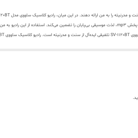
FM , AM , SW
Micro SD
ظاهری کلاسیک و جذاب دارد، بلکه با پشتیبانی از قابلیت پخش mp3، لذت موسیقی بی‌پایان را تضمین می‌کند. ا
باتری و آداپتور
اجازه می‌دهد تجربه‌ای بی‌نظیر از شنیدن موسیقی را داشته باشم. پخش mp3 در رادیو ساووی به من این ام
Bluetooth
 قابلیت، استفاده از رادیو را برای من بسیار راحت‌تر و لذت‌بخش‌تر کرده است. **
ادیو کلاسیک ساووی مدل SV-1120BT یکی دیگر از ویژگی‌های برجسته‌ای است که توجه من را به خود جلب کرد
دستی
با دکوراسیون منزل یا محل کارم ایجاد می‌کند. علاوه بر زیبایی ظاهری، امکان پخش mp3 با ک
قهوه ای روشن
SV-1120BT، تجربه‌ای بی‌نظیر از موسیقی کلاسیک را برای من فراهم آورده است. پخش mp3 ا
ر تاثیر شگرفی بر روحیه و آرامش من داشته و موسیقی کلاسیک به عنوان یک منبع 
د.
***راهنمای خرید رادیو کلاسیک ساووی*** در هنگام خرید رادیو کلاسیک ساووی مدل 20BT
. بنابراین، برای کسانی که به دنبال تجربه‌ای متفاوت از شنیدن موسیقی هستند و م