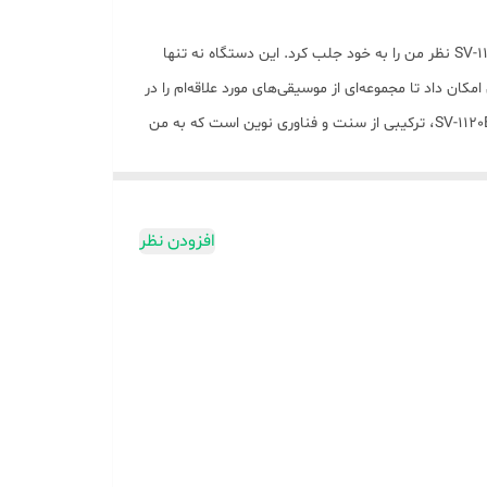
همواره در جستجوی تجهیزات صوتی هستم که ترکیبی از سنت و مدرنیته را به من ارائه دهند. در این میان، رادیو کلاسیک ساووی مدل SV-1120BT نظر من را به خود جلب کرد. این دستگاه نه تنها
ستفاده از این رادیو به من امکان داد تا مجموعه‌ای از موسیقی‌های مورد علاقه‌ام را در
هر زمان و مکانی گوش دهم. بنابراین، از نظر من، رادیو ساووی SV-1120BT تلفیقی ایده‌آل از سنت و مدرنیته است. رادیو کلاسیک ساووی SV-1120BT، ترکیبی از سنت و فناوری نوین است که به من
کان را می‌دهد که مجموعه وسیعی از موسیقی‌های مورد علاقه‌ام را بدون نیاز به حمل
*طراحی زیبا و کاربرپسند رادیو ساووی*** طراحی زیبا و
ه است. این رادیو با ظاهری کلاسیک و در عین حال مدرن، هماهنگی زیبایی
افزودن نظر
یفیت بالا در رادیو ساووی، تجربه شنیداری من را به سطحی جدید ارتقا داده است. رادیو کلاسیک ساووی
ز رادیو ساووی به من امکان داده تا به راحتی به مجموعه‌ای گسترده از آثار موسیقی کلاسیک دسترسی
الهام و آرامش بخش در زندگی روزمره‌ام جای گرفته است.
SV-11، نکاتی وجود دارد که باید به آن توجه کرد. این رادیو تلفیقی از سنت و مدرنیته است و با قابلیت
ی‌خواهند هم زیبایی سنتی و هم امکانات مدرن را در یک