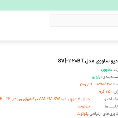
دیو ساووی مدل SV[-1120BT
ند:
ساووی
ته‌بندی
:
رادیو
عاد
:
20^15^8 سانتی‌متر
زن
:
450 گرم
کانات و
بلیت‌ها
:
بلوتوث
اوری‌های ارتباطی
:
بلوتوث