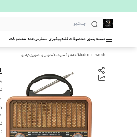
دسته‌بندی محصولات
خانه
پیگیری سفارش
همه محصولات
Modern newtech
/
خانه و آشپزخانه
/
صوتی و تصویری
/
رادیو
را
بر
دس
اب
و
ام
قا
فن