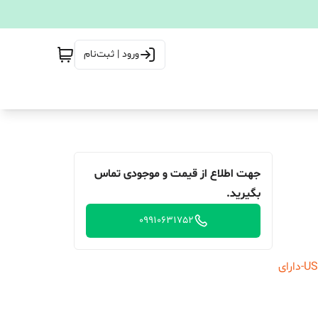
ورود | ثبت‌نام
جهت اطلاع از قیمت و موجودی تماس
بگیرید.
09910631752
دارای ۳ موج رادیو AM-FM-SW-درگاههای ورودی USB , TF-دارای