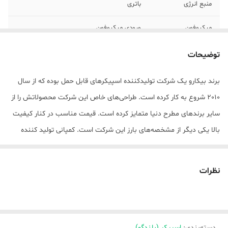
منبع انرژی
باتری
میکروفون
ورودی میکروفون
درگاه‌های ارتباطی
USB
توضیحات
وزن
250 گرم
برند بیکارو یک شرکت تولیدکننده اسپیکرهای قابل حمل بوده که از سال
2010 شروع به کار کرده است. طراحی‌های خاص این شرکت محصولاتش را از
سایر برندهای مطرح دنیا متمایز کرده است. قیمت مناسب در کنار کیفیت
بالا یکی دیگر از مشخصه‌های بارز این شرکت است. کمپانی تولید کننده
اسپیکرهای ذکر شده در جهت ارتقاء سطح تکنولوژی خود اقدام به تغییر
نام تجاری جهانی از cigii به برند beecaro نموده است. کمپانی بیکارو یکی
نظرات
از شناخته شده ترین برندهایی است که در زمینه تولید لوازم جانبی
دیجیتال در حوزه صوتی و تصویری فعالیت می کند. محصولات متنوع این
کمپانی با بالاترین کیفیت تولید و روانه بازار می شود. اسپیکر بلوتوث
دسته‌بندی
:
اسپیکر (بلندگو)
بیکارو مدل F41B یکی از محصولات این شرکت است که برای گوش دادن به