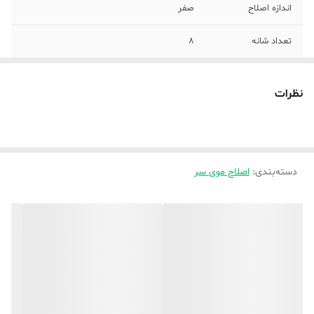
اندازه اصلاح
صفر
تعداد شانه
8
سایز شانه‌ها
1/16-3/16-1/8-1/4-3/8-1/2-3/4-3/6
نظرات
مدت زمان استفاده
90
پس از شارژ
مدت زمان شارژ
120
دسته‌بندی
:
اصلاح موی سر
مدت زمان شارژ
60_90
سریع
وزن
290 گرم
جنس تیغه
استیل ضد زنگ
تکنولوژی اصلاح
برش مستقیم