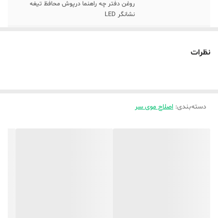
روغن دفتر چه راهنما درپوش محافظ تیغه
نشانگر LED
قابلیت‌های ابزار
قابلیت اصلاح سر و صورت
اصلاح
نظرات
امکانات ابزار
نشانگر LED
تکنولوژی اصلاح
برش مستقیم
دسته‌بندی
:
اصلاح موی سر
قابلیت‌های ابزار
بدون اتصال بی‌سیم
جنس تیغه
استیل پیشرفته , استیل ضد زنگ
اندازه اصلاح
0.5 تا 2 میلی متر
وزن
300 گرم
مدت زمان شارژ
3 ساعت