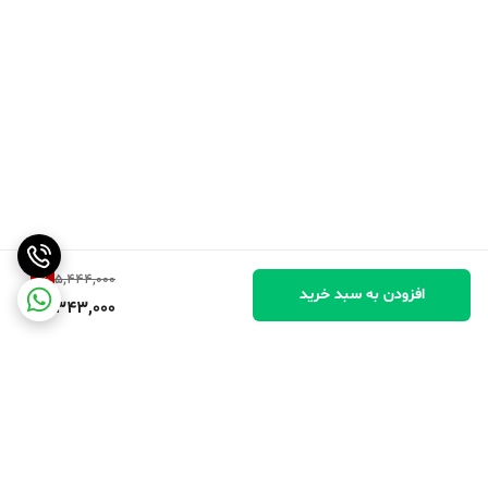
1
%
5,444,000
افزودن به سبد خرید
5,343,000