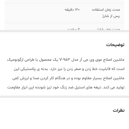
مدت زمان استفاده
120 دقیقه
پس از شارژ
مدت زمان شارژ
2 ساعت
جنس تیغه
استیل پیشرفته
توضیحات
اقلام همراه
کابل یو اس بی، 3 عدد شانه، برس،روغن
ماشین اصلاح موی وی جی آر مدل V-953 یک محصول با طراحی ارگونومیک
است که قابلیت خط زدن و صفر زدن را نیز دارد. بدنه ی پلاستیکی این
قابلیت‌های ابزار
ضد آب
ماشین اصلاح بسیار مقاوم بوده و در هنگام کار کردن صدا و لرزش کمی
تکنولوژی اصلاح
برش مستقیم
تولید می کند. تیغه های استیل ضد زنگ خود تیز شونده این ابزار مقاومت
بالایی در برابر خوردگی و فرسایش دارند و طول عمر بالایی دارند. شما می
امکانات لوازم اصلاح
سری قابل شست‌وشو
توانید از این ابزار هم به صورت اتصال به برق و هم به صورت وایرلس
نظرات
تجهیزات همراه
شانه
استفاده کنید چرا که دارای باتری قابل شارژ می باشد و پس از 2 ساعت
شارژ شدن تا 120 دقیقه بدون وقفه می توانید از آن بهره ببرید. نمایشگر ال
امکانات ابزار
تیغه های خود تیز شونده