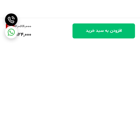
3
%
3,024,000
افزودن به سبد خرید
2,924,000
برگشت به بالا