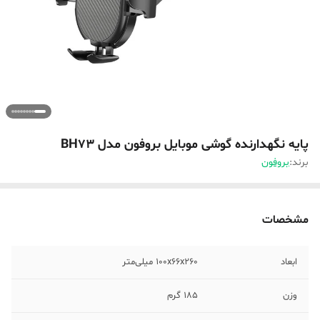
پایه نگهدارنده گوشی موبایل بروفون مدل BH73
برند:
بروفون
مشخصات
ابعاد
100x66x260 میلی‌متر
وزن
185 گرم