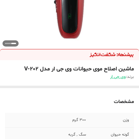
ماشین اصلاح موی حیوانات وی جی ار مدل V-202
برند:
وی جی ار
مشخصات
وزن
300 گرم
گونه حیوان
سگ , گربه