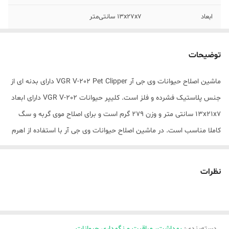
ابعاد
13x27x7 سانتی‌متر
توضیحات
ماشین اصلاح حیوانات وی جی آر VGR V-202 Pet Clipper دارای بدنه ای از
جنس پلاستیک فشرده و فلز است. کلیپر حیوانات VGR V-202 دارای ابعاد
13x21x7 سانتی متر و وزن 279 گرم است و برای اصلاح موی گربه و سگ
کاملا مناسب است. در ماشین اصلاح حیوانات وی جی آر با استفاده از اهرم
کنار دستگاه، طول اصلاح 0.8 - 2 میلی متر را می توان انتخاب کرد. همچنین
با استفاده از چهار شانه ارائه شده همراه با دستگاه از طول اصلاح 3، 6، 9،
نظرات
12 میلی نیز می توان برخوردار گشت. ماشین اصلاح V-202 با استفاده از
باتری 2000 میلی آمپری به مدت 3 ساعت قابلیت کار در حالت بی سیم را
دارد و همچنین امکان استفاده از دستگاه در حال متصل به برق و متناسب
دسته‌بندی
:
با ولتاژ جهانی 110-240 ولت نیز وجود دارد.
بهداشت، مراقبت و نگهداری حیوانات