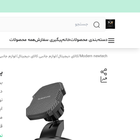
دسته‌بندی محصولات
خانه
پیگیری سفارش
همه محصولات
Modern newtech
/
کالای دیجیتال
/
لوازم جانبی کالای دیجیتال
/
لوازم جانب
پا
بر
دس
نو
اب
من
قا
ر
نم