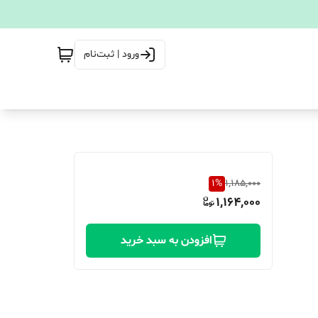
ورود | ثبت‌نام
1
%
1,185,000
1,164,000
افزودن به سبد خرید