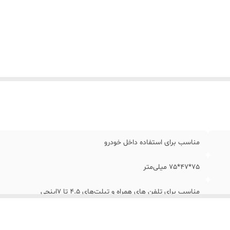
مناسب برای استفاده داخل خودرو
75*47*75 میلی‌متر
مناسب برای تلفن های همراه و تبلت‌های 4.5 تا 7اینچی
امکان چرخش 360 درجه