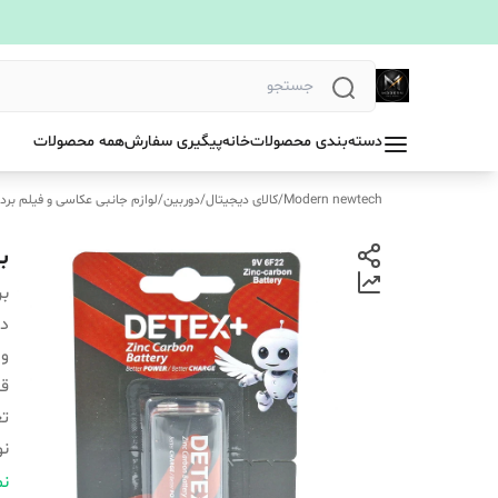
دسته‌بندی محصولات
خانه
پیگیری سفارش
همه محصولات
Modern newtech
/
کالای دیجیتال
/
دوربین
/
لوازم جانبی عکاسی و فیلم بردا
ب
بر
دس
ول
قا
تع
نو
نو
نم