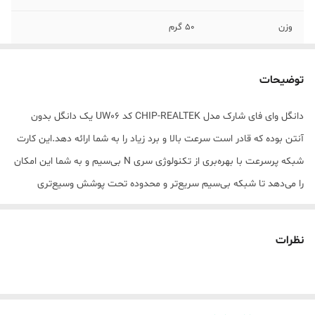
وزن
50 گرم
توضیحات
دانگل وای فای شارک مدل CHIP-REALTEK کد UW06 یک دانگل بدون
آنتن بوده که قادر است سرعت بالا و برد زیاد را به شما ارائه دهد.این کارت
شبکه پرسرعت با بهره‌بری از تکنولوژی سری N بی‌سیم و به شما این امکان
را می‌دهد تا شبکه بی‌سیم سریع‌تر و محدوده تحت پوشش وسیع‌تری
داشته باشید و قادر است کارآیی و بهره‌وری شبکه شما را بالاتر ببرد. این
کارت شبکه برای استفاده در خانه‌های بزرگ و برای کاربرانی که سرعت
نظرات
بیشتری در شبکه می‌خواهند طراحی و تولید شده است.این کارت شبکه از
استانداردهای IEEE 80 ...