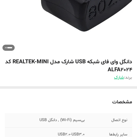
دانگل وای فای شبکه USB شارک مدل REALTEK-MINI کد
ALFA2024
برند:
شارک
مشخصات
نوع اتصال
بی‌سیم (Wi-Fi) , دانگل USB
سایر رابط‌ها
USB2.0-USB3.0