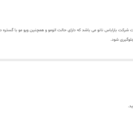
قابلیت تنظیم دما
سرامیک
پهن
لوگیری شود.
450 درجه فارنهایت
د.