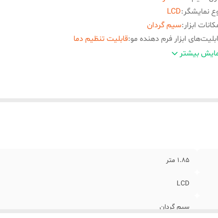
ع نمایشگر
:
LCD
کانات ابزار
:
سیم گردان
بلیت‌های ابزار فرم دهنده مو
:
قابلیت تنظیم دما
نس صفحات
:
سرامیک
ایش بیشتر
وع صفحات
:
پهن
اکثر دما
:
450 درجه فارنهایت
1.85 متر
LCD
سیم گردان