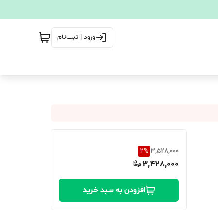
ورود | ثبت‌نام
2
%
3,528,000
3,428,000
افزودن به سبد خرید