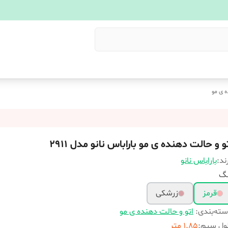
ه ی مو
و و حالت دهنده ی مو باراباس نانو مدل 2911
ند:
باراباس نانو
نگ
قرمز
زرشکی
ته‌بندی
:
اتو و حالت دهنده ی مو
ول سیم
:
1.85 متر