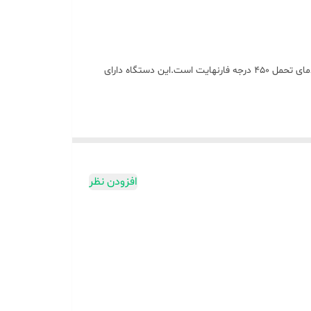
محصول معرفی شده اتووحالت دهنده دوکاره ST2911 ساخت شرکت باراباس نانو می باشد که دارای حالت اتومو و همچنین ویو مو با گستره دمای تحمل 450 درجه فارنهایت است.این دستگاه دارای
افزودن نظر