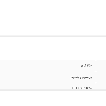
ت زمان شارژ شدن
:
2 ساعت
ن هر ستلایت (تکه)
:
450 گرم
بع انرژی
:
باتری
کروفون
:
ورودی میکروفون
گاه‌های ارتباطی
:
USB
یر
نگهدارنده گوشی قابلیت اتصال با بلوتوث-کا
شخصات
:
AUX اتصال از طریق موبایل-تبلت-کامپیوتر-لپ تاپ قابل حمل
صالات
:
ورودی صدا
نگ
:
سرمه ای تیره
450 گرم
بی‌سیم و باسیم
TFT CARD450
دارای کابل شارژ