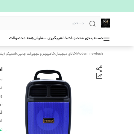
دسته‌بندی محصولات
خانه
پیگیری سفارش
همه محصولات
Modern newtech
/
کالای دیجیتال
/
کامپیوتر و تجهیزات جانبی
/
اسپیکر (بلن
اس
بر
دس
و
نو
قا
اق
م
نم