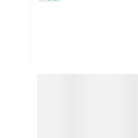
نگهدارنده گوشی قابلیت اتصال با بلوتوث-کارت TFT- یو اس بی-کابل AUX اتصال از طریق موبایل-تبلت-کامپیوتر-لپ تاپ قابل