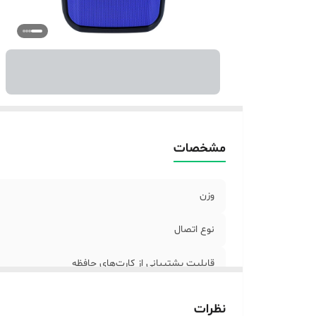
مد
وز
من
می
در
سا
م
ات
مشخصات
ر
وزن
نوع اتصال
قابلیت پشتیبانی از کارت‌های حافظه
اقلام همراه بلندگو
نظرات