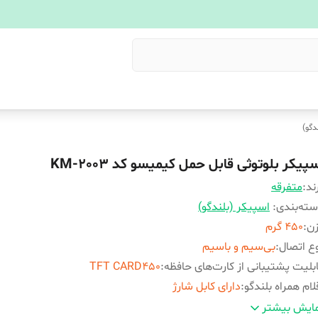
دگو)
پیکر بلوتوثی قابل حمل کیمیسو کد KM-2003
ند:
متفرقه
ته‌بندی
:
اسپیکر (بلندگو)
زن
:
450 گرم
ع اتصال
:
بی‌سیم و باسیم
بلیت پشتیبانی از کارت‌های حافظه
:
TFT CARD450
لام همراه بلندگو
:
دارای کابل شارژ
دت زمان پخش
:
4 ساعت
ایش بیشتر