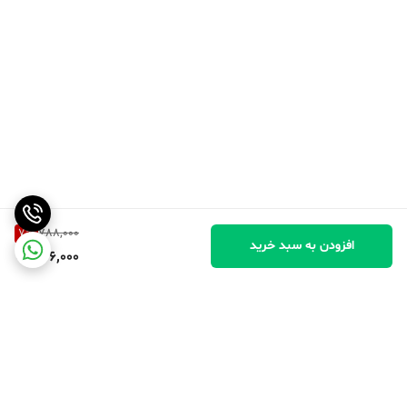
7
%
788,000
افزودن به سبد خرید
726,000