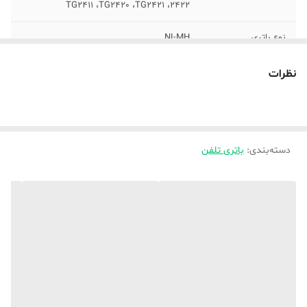
TG2411 ،TG2420 ،TG2421 ،2422
نوع باتری
NI-MH
ظرفیت باتری
830 میلی آمپر ساعت
نظرات
دسته‌بندی
:
باتری تلفن