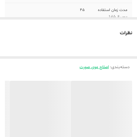
مدت زمان استفاده
45
پس از شارژ
مدت زمان شارژ
480
نظرات
وزن
200 گرم
جنس تیغه
استیل ضد زنگ
دسته‌بندی
:
اصلاح موی صورت
اقلام همراه
سه شانه مختلف
تکنولوژی اصلاح
برش مستقیم
رنگ
سفید