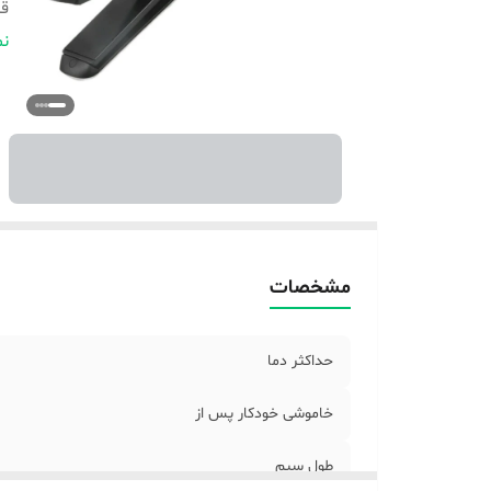
قا
م
نم
نو
ام
ج
ر
مشخصات
حداکثر دما
خاموشی خودکار پس از
طول سیم