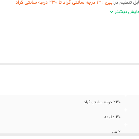
بل تنظیم در
:
بین 130 درجه سانتی گراد تا 230 درجه سانتی گراد
دت زمان گرم شدن
:
30 ثانیه
ایش بیشتر
ع نمایشگر
:
دیجیتال
کانات ابزار
:
سیستم خاموشی خودکار
نس صفحات
:
PTC
نگ
:
مشکی
230 درجه سانتی گراد
30 دقیقه
2 متر