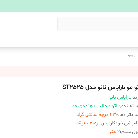
ه ی مو
و مو باراباس نانو مدل ST2525
ند:
باراباس نانو
ته‌بندی
:
اتو و حالت دهنده ی مو
اکثر دما
:
230 درجه سانتی گراد
موشی خودکار پس از
:
30 دقیقه
ول سیم
:
2 متر