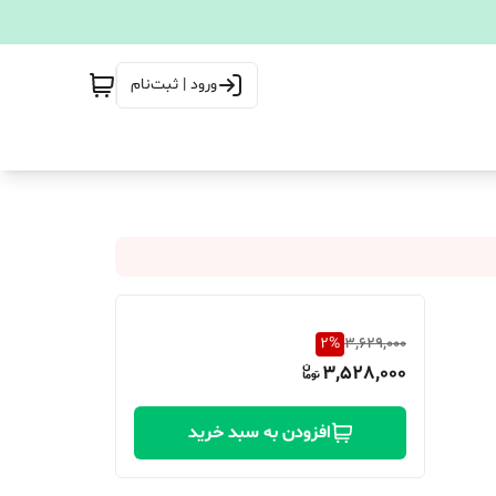
ورود | ثبت‌نام
2
%
3,629,000
3,528,000
افزودن به سبد خرید