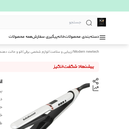
دسته‌بندی محصولات
خانه
پیگیری سفارش
همه محصولات
Modern newtech
/
زیبایی و سلامت
/
لوازم شخصی برقی
/
اتو و حالت دهند
ات
بر
دس
حد
خا
ط