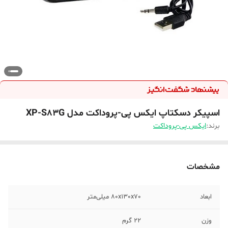
اسپیکر دسکتاپ ایکس پی-پروداکت مدل XP-S83G
برند:
ایکس پی-پروداکت
مشخصات
ابعاد
80x130x70 میلی‌متر
وزن
22 گرم