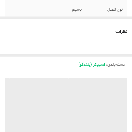
نوع اتصال
باسیم
اقلام همراه بلندگو
-
نظرات
وزن هر ستلایت
10 گرم
(تکه)
منبع انرژی
USB
دسته‌بندی
:
اسپیکر (بلندگو)
رابط‌ها
جک 3.5 میلی‌متری صدا
رنگ
مشکی