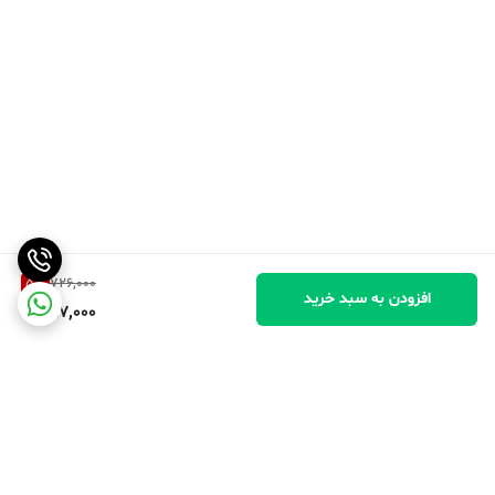
5
%
726,000
افزودن به سبد خرید
687,000