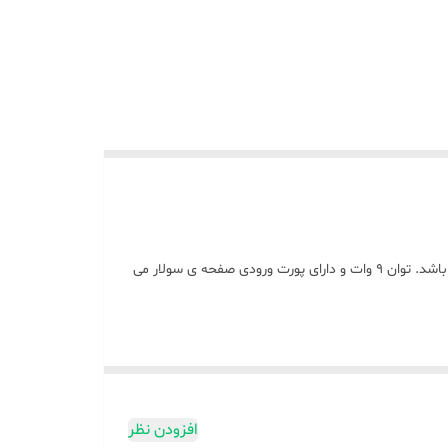
چراغ فانوسی دی پی مدل DP-7419 جدیدترین چراغ فانوسی برند دی پی می باشد. این چراغ فانوسی دارای باطری 1800 میلی آمپر ساعت می باشد. توان 9 وات و دارای پورت ورودی صفحه ی سولار می
افزودن نظر