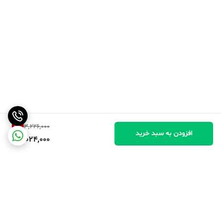
6
%
3,226,000
افزودن به سبد خرید
3,024,000