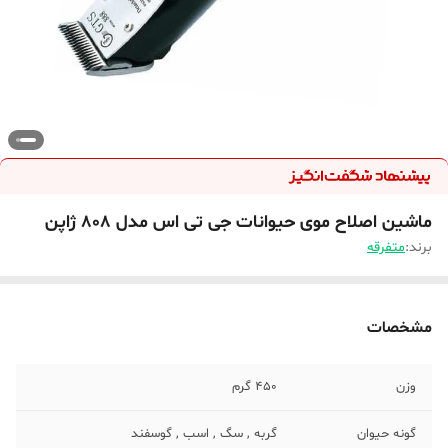
ماشین اصلاح موی حیوانات جی تی اس مدل 808 ژاپن
برند:
متفرقه
مشخصات
وزن
450 گرم
گونه حیوان
گربه , سگ , اسب , گوسفند