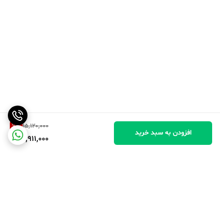
7
%
15,120,000
افزودن به سبد خرید
13,911,000