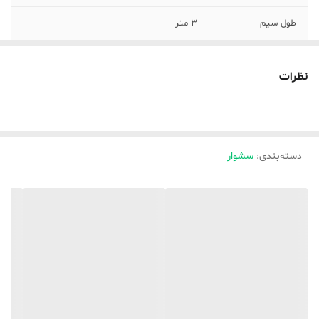
طول سیم
3 متر
وزن
750 گرم
نظرات
امکانات ابزار
سری دیسپانسر
قابلیت‌های ابزار فرم
فناوری تولید یون
دهنده مو
دسته‌بندی
:
سشوار
بازه طول سیم
200 تا 300 سانتی‌متر
نوع موتور
AC
کاربرد به صورت
نیمه حرفه‌ای , خانگی , حرفه‌ای
جنس المنت
سرامیک تورمالین
رنگ
مشکی