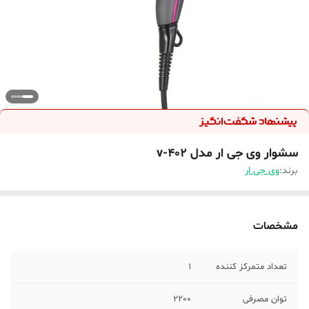
سشوار وی جی ار مدل v-402
برند:
وی جی ار
مشخصات
تعداد متمرکز کننده
1
توان مصرفی
2200