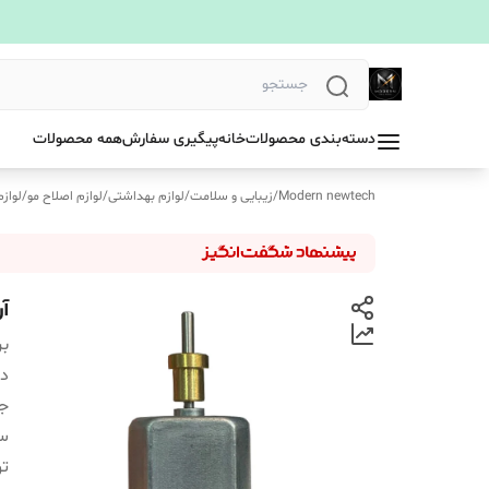
دسته‌بندی محصولات
خانه
پیگیری سفارش
همه محصولات
Modern newtech
/
زیبایی و سلامت
/
لوازم بهداشتی
/
لوازم اصلاح مو
/
لواز
آر
بر
دس
ج
سا
ت