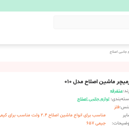
م جانبی اصلاح
میچر ماشین اصلاح مدل 010
ند:
متفرقه
ته‌بندی
:
لوازم جانبی اصلاح
نس
:
فلز
یر
وضیحات
:
جیمی 657