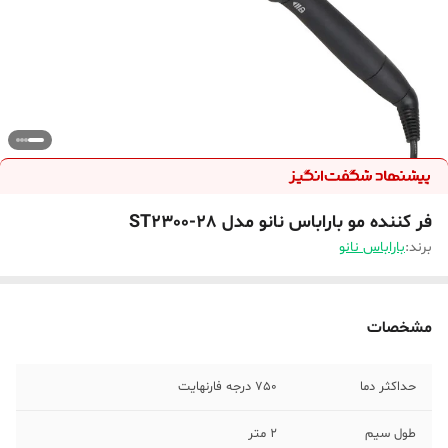
فر کننده مو باراباس نانو مدل ST2300-28
برند:
باراباس نانو
مشخصات
حداکثر دما
750 درجه فارنهایت
طول سیم
2 متر