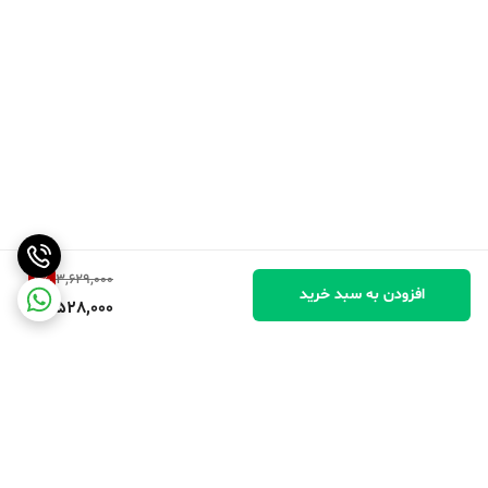
2
%
3,629,000
افزودن به سبد خرید
3,528,000