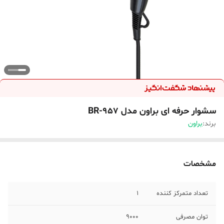
سشوار حرفه ای براون مدل BR-957
برند:
براون
مشخصات
تعداد متمرکز کننده
1
توان مصرفی
9000