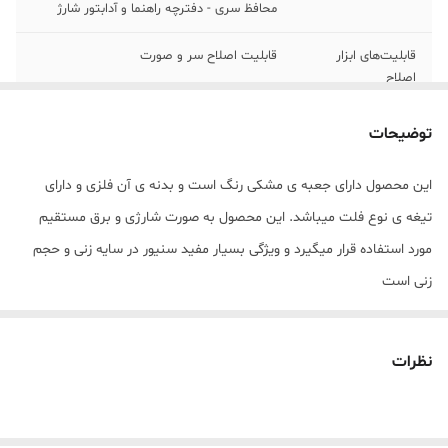
محافظ سری - دفترچه راهنما و آدابتور شارژ
قابلیت‌های ابزار
قابلیت اصلاح سر و صورت
اصلاح
امکانات ابزار
درپوش محافظ
توضیحات
تجهیزات همراه
آداپتور
این محصول دارای جعبه ی مشکی رنگ است و بدنه ی آن فلزی و دارای
تیغه ی نوع فلت میباشد. این محصول به صورت شارژی و برق مستقیم
جنس تیغه
آلیاژ نقره
مورد استفاده قرار میگیرد و ویژگی بسیار مفید سنیور در سایه زنی و حجم
اندازه اصلاح
صفر
زنی است
وزن
370 گرم
نظرات
مدت زمان شارژ
80
مدت زمان استفاده
80
پس از شارژ