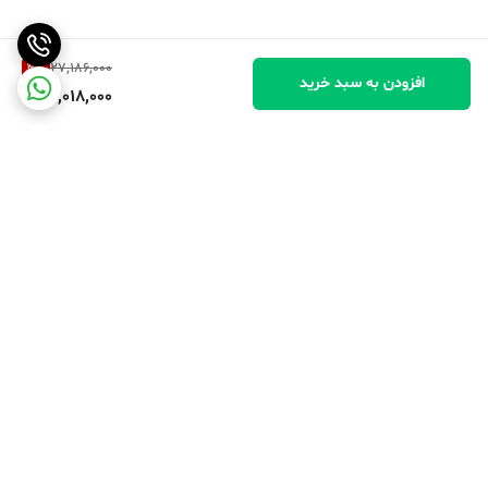
4
%
27,186,000
افزودن به سبد خرید
26,018,000
برگشت به بالا