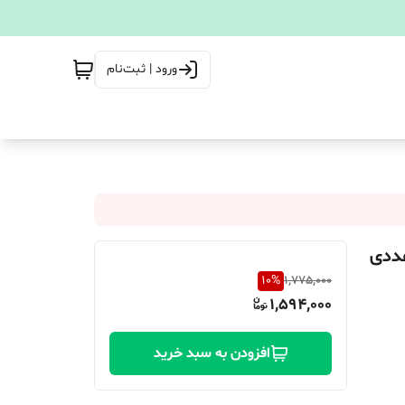
ورود | ثبت‌نام
10
%
1,775,000
1,594,000
افزودن به سبد خرید