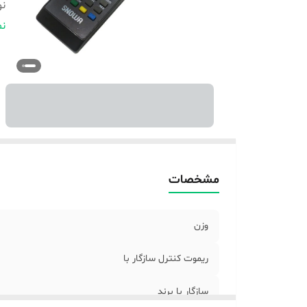
نو
اب
نم
مشخصات
وزن
ریموت کنترل سازگار با
سازگار با برند