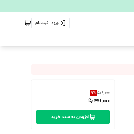
ورود | ثبت‌نام
9
%
509,000
461,000
افزودن به سبد خرید