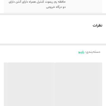
حافظه رم ریموت کنترل همراه دارای آنتن دارای
دو درگاه خروجی
فناوری‌های ارتباطی
بلوتوث , پورت USB
نظرات
امواج دریافتی
FM , AM , SW
کارت حافظه قابل
Micro SD
اتصال
دسته‌بندی
:
رادیو
منبع انرژی
برق شهری
نوع جستجو
دستی
رنگ
بژ