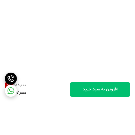
2
%
788,000
افزودن به سبد خرید
767,000