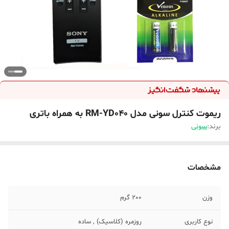
ریموت کنترل سونی مدل RM-YD040 به همراه باتری
برند:
سونی
مشخصات
وزن
200 گرم
نوع کاربری
روزمره (کلاسیک) , ساده