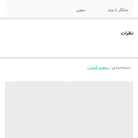
سازگار با برند
سونی
جنس بدنه
پلاستیک
نظرات
نوع باتری
نیم‌قلمی AAA
تعداد باتری
دو عدد
دسته‌بندی
:
ریموت کنترل
نوع ریموت کنترل
ساده
امکانات ریموت
باتری همراه
کنترل
ابعاد
15×10×10 سانتی‌متر