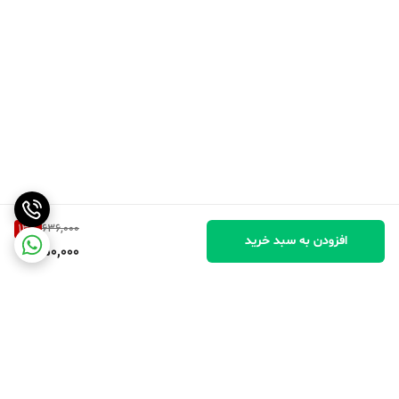
13
%
636,000
افزودن به سبد خرید
550,000