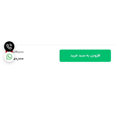
3
%
1,191,000
افزودن به سبد خرید
1,150,000
برگشت به بالا