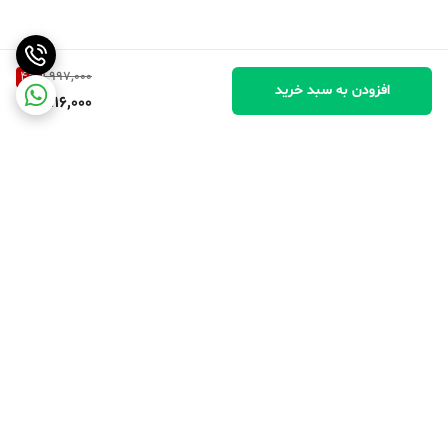
4
%
1,997,000
افزودن به سبد خرید
1,916,000
برگشت به بالا