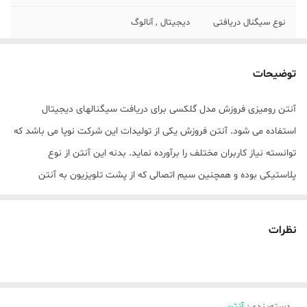
نوع سیگنال دریافتی
دیجیتال , آنالوگ
گیرنده باند
VHF , UHF
توضیحات
ابعاد
17x24x3 سانتی‌متر
آنتن رومیزی فروزش مدل گلکسی برای دریافت سیگنالهای دیجیتال
وزن
500 گرم
استفاده می شود. آنتن فروزش یکی از تولیدات این شرکت نوپا می باشد که
رنگ
مشکی
توانسته نیاز کاربران مختلف را برآورده نماید. بدنه این آنتن از نوع
پلاستیکی بوده و همچنین سیم اتصالی که از پشت تلویزیون به آنتن
رومیزی فروزش متصل می شود در متراژهای 3 و 10 متری است.که این
محصول مدل 3 متری این کالا است. آنتن تلویزیون فروزش مدل گلکسی از
نظرات
طراحی بسیار شیک و مدرنی برخوردار است که تماشای تلویزیون را بسیار
لذت بخش کرده است. با کمک این آنتن، دیگر تغییرات آب و هوایی از
جمله وزش باد و باران نمی تواند اختلالی در تصویر ایجاد کند. با وجود آنتن
دسته‌بندی
:
آنتن
رومیزی دیگر نیاز نیست که برای نصب به پشت بام خانه رفته و از آنجا