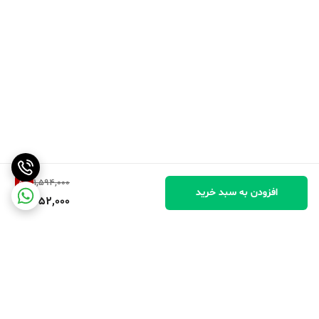
8
%
1,594,000
افزودن به سبد خرید
1,452,000