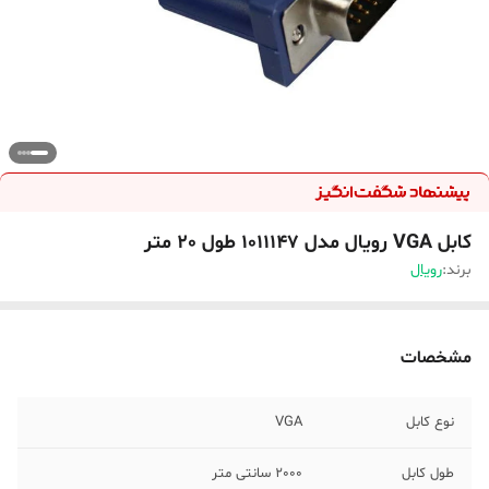
کابل VGA رویال مدل 1011147 طول 20 متر
برند:
رویال
مشخصات
نوع کابل
VGA
طول کابل
2000 سانتی متر