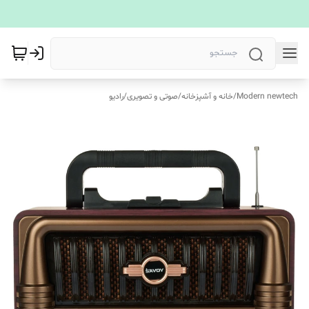
Modern newtech
/
خانه و آشپزخانه
/
صوتی و تصویری
/
رادیو