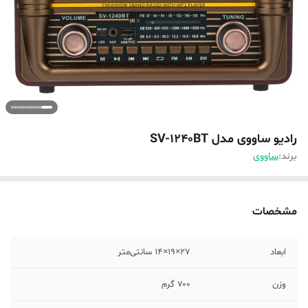
رادیو ساووی مدل SV-1240BT
برند:
ساووی
مشخصات
ابعاد
۲۷×۱۹×۱۴ سانتی‌متر
وزن
۷۰۰ گرم