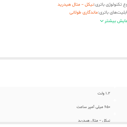
ع تکنولوژی باتری
:
نیکل – متال هیدرید
بلیت‌های باتری
:
ماندگاری طولانی
داد باتری‌های موجود در پک
:
۲ عددی
ایش بیشتر
ع باتری
:
باتری نیم قلمی (سایز AAA)
1.2 ولت
650 میلی آمپر ساعت
نیکل – متال هیدرید