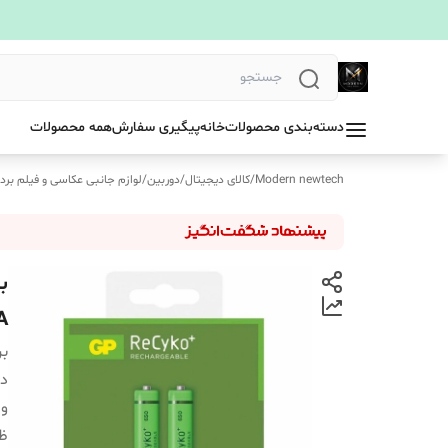
دسته‌بندی محصولات
خانه
پیگیری سفارش
همه محصولات
Modern newtech
/
کالای دیجیتال
/
دوربین
/
لوازم جانبی عکاسی و فیلم بردا
AAA 
بر
دس
ول
ظر