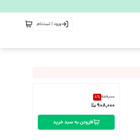
ورود | ثبت‌نام
8
%
989,000
908,000
افزودن به سبد خرید