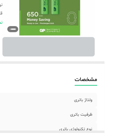
نو
قا
تع
نم
نو
مشخصات
ولتاژ باتری
ظرفیت باتری
نوع تکنولوژی باتری