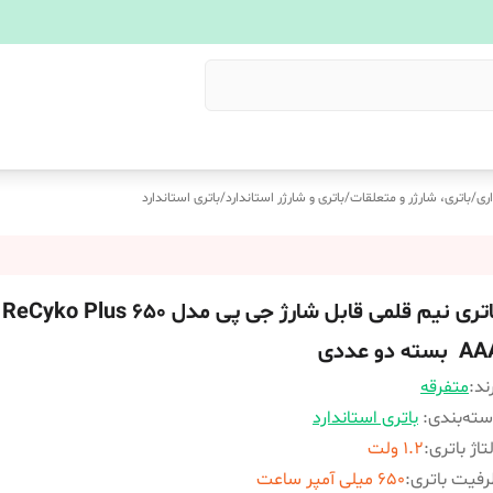
ری
/
باتری، شارژر و متعلقات
/
باتری و شارژر استاندارد
/
باتری استاندارد
باتری نیم قلمی قابل شارژ جی پی مدل ReCyko Plus 650
بسته دو عددی
ند:
متفرقه
ته‌بندی
:
باتری استاندارد
تاژ باتری
:
1.2 ولت
فیت باتری
:
650 میلی آمپر ساعت