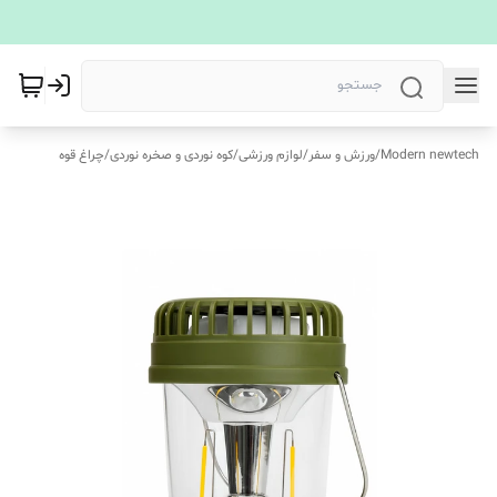
Modern newtech
/
ورزش و سفر
/
لوازم ورزشی
/
کوه‌ نوردی و صخره نوردی
/
چراغ قوه