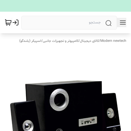
Modern newtech
/
کالای دیجیتال
/
کامپیوتر و تجهیزات جانبی
/
اسپیکر (بلندگو)