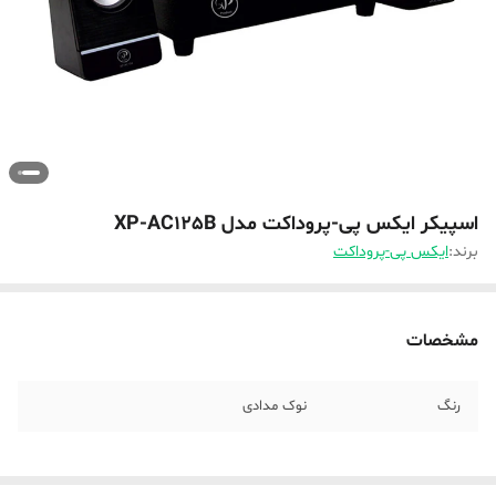
اسپیکر ایکس پی-پروداکت مدل XP-AC125B
برند:
ایکس پی-پروداکت
مشخصات
رنگ
نوک مدادی