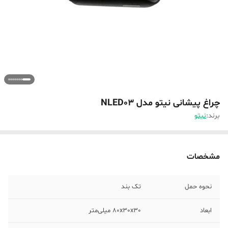
چراغ پیشانی نیتو مدل NLED03
برند:
نیتو
مشخصات
نحوه حمل
تک بند
ابعاد
80x30x30 میلی‌متر