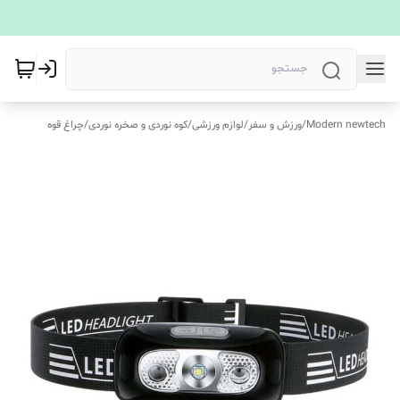
Modern newtech
/
ورزش و سفر
/
لوازم ورزشی
/
کوه‌ نوردی و صخره نوردی
/
چراغ قوه