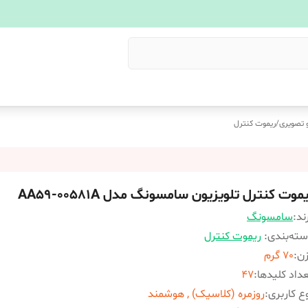
 تصویری
/
ریموت کنترل
موت کنترل تلویزیون سامسونگ مدل AA59-00581A
ند:
سامسونگ
ته‌بندی
:
ریموت کنترل
زن
:
70 گرم
داد کلیدها
:
47
ع کاربری
:
روزمره (کلاسیک) , هوشمند