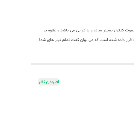
AA59-00581A اورجینال ریموت کنترل سامسونگ اسمارت تله دار مدل AA59-00581A طراحی این ریموت کنترل بسیار ساده و با کارایی می باشد و علاوه بر
د مناسب، استفاده از پلاستیک مقاوم باعث شده تا در برابر ضربه مقاومت نسبتا خوبی نشان دهد. بر روی این کنترل 47 کلید قرار داده شده است که می توان گفت تمام نیاز های شما
افزودن نظر