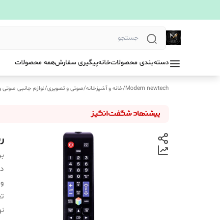
دسته‌بندی محصولات
خانه
پیگیری سفارش
همه محصولات
Modern newtech
/
خانه و آشپزخانه
/
صوتی و تصویری
/
لوازم جانبی صوتی و
ری
بر
دس
و
تع
نو