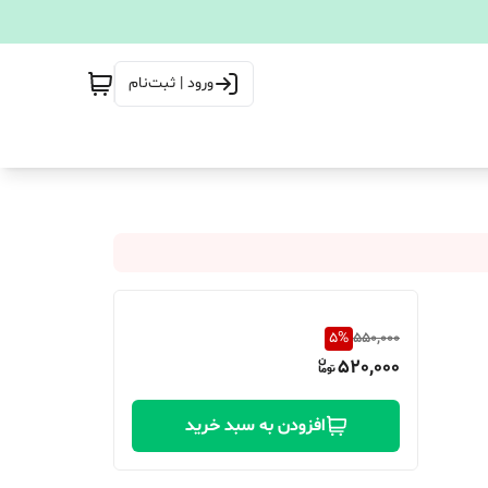
ورود | ثبت‌نام
5
%
550,000
520,000
افزودن به سبد خرید