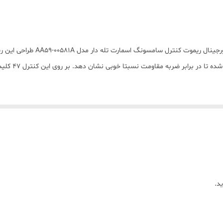
تلویزیون
سامسونگ
ریموت کنترل سامسونگ samsung مدل 
پلاستیک
وزن کم و ابعا
نیم‌قلمی AAA
ساده
باتری همراه
23x3x2 سانتی‌متر
د.