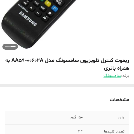
ریموت کنترل تلویزیون سامسونگ مدل AA59-00602A به
همراه باتری
برند:
سامسونگ
مشخصات
وزن
150 گرم
تعداد کلیدها
44