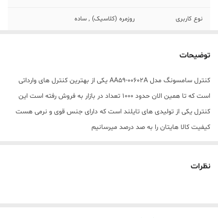
نوع کاربری
روزمره (کلاسیک) , ساده
ریموت کنترل سازگار
تلویزیون
با
توضیحات
سازگار با برند
سامسونگ
کنترل سامسونگ مدل AA59-00602A یکی از بهترین کنترل های وارداتی
است که تا همین الان حدود 1000 تعداد در بازار به فروش رفته است این
جنس بدنه
پلاستیک
کنترل یکی از تولیدی های تایلند است که دارای جنس قوی و نرمی هست
نوع باتری
نیم‌قلمی AAA
کیفیت کالا هایتان را به صد درصد میرسانیم
برند
سامسونگ
نظرات
تعداد باتری
دو عدد
نوع ریموت کنترل
ساده
امکانات ریموت
باتری همراه