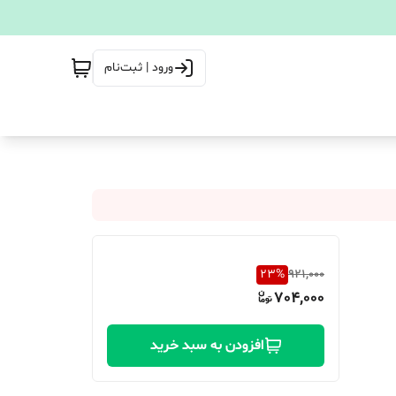
ورود | ثبت‌نام
23
%
921,000
704,000
افزودن به سبد خرید