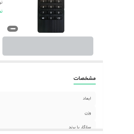
نو
س
نم
مشخصات
ابعاد
وزن
سازگار با برند