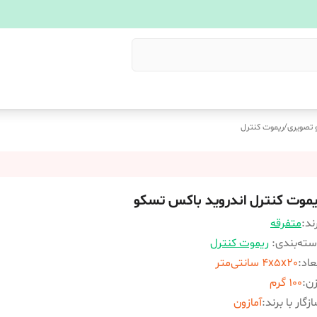
 تصویری
/
ریموت کنترل
یموت کنترل اندروید باکس تسکو
ند:
متفرقه
ته‌بندی
:
ریموت کنترل
عاد
:
4x5x20 سانتی‌متر
زن
:
100 گرم
زگار با برند
:
آمازون