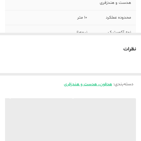
هدست و هندزفری
محدوده عملکرد
10 متر
نوع آکوستیک
نیمه‌باز
نوع گوشی
دو گوشی
نظرات
درگاه‌های ارتباطی
میکرو USB
نوع کابل
AUX , microUSB
دسته‌بندی
:
هدفون، هدست و هندزفری
نوع اتصال
با سیم , باسیم , بی‌سیم , دوگانه بی‌سیم و
باسیم , بلوتوث
رابط‌ها
microUSB , جک 3.5 میلی‌متری صدا
مناسب برای
آقایان و بانوان