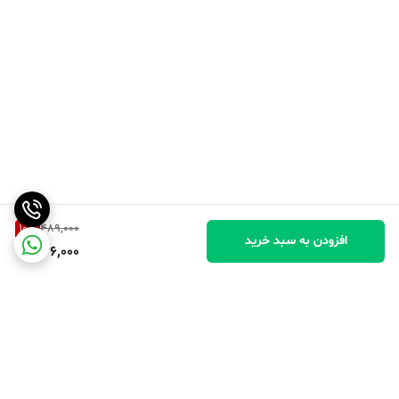
10
%
489,000
افزودن به سبد خرید
436,000