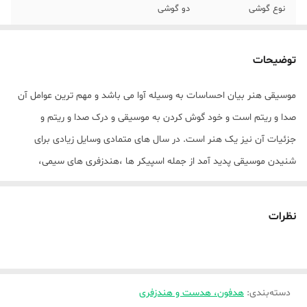
نوع گوشی
دو گوشی
عمر باتری هدفون در
8 ساعت
حالت مکالمه
توضیحات
عمر باتری هدفون در
8 ساعت
موسیقی هنر بیان احساسات به وسیله آوا می باشد و مهم ترین عوامل آن
حالت پخش
صدا و ریتم است و خود گوش کردن به موسیقی و درک صدا و ریتم و
موسیقی
جزئیات آن نیز یک هنر است. در سال های متمادی وسایل زیادی برای
عمر باتری هدفون در
200
شنیدن موسیقی پدید آمد از جمله اسپیکر ها ،هندزفری های سیمی،
حالت استندبای
هندزفری های بلوتوث، ایرپادها ، هدست های دورگردنی و هدفون ها ... که
زمان موردنیاز برای
2 ساعت
هر کدام دارای مدل ها با کاربری های متفاوت است. تحقیقات زیادی نشان
شارژ هدفون
نظرات
می دهد شنیدن موسیقی سلامت ذهنی را بهبود می بخشد . حال انتخاب
وزن
128 گرم
بهترین وسیله برای گوش سپردن به موسیقی یک اصل مهم در این مورد
است . کمپانی بروفون با در نظر گرفتن تمام سلیقه ها و کاربری ها ، هدفون
نسخه بلوتوث
5
دسته‌بندی
:
هدفون، هدست و هندزفری
BO12 بروفون را طراحی و عرضه و وارد بازار لوازم جانبی موبایل و کامپیوتر