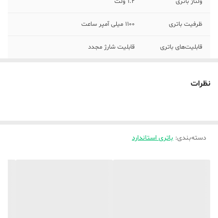
ولتاژ باتری
1.2 ولت
ظرفیت باتری
1100 میلی آمپر ساعت
قابلیت‌های باتری
قابلیت شارژ مجدد
تعداد باتری‌های
۲ عددی
موجود در پک
نظرات
نوع باتری استاندارد
باتری
نوع باتری
باتری قلمی (سایز AA)
دسته‌بندی
:
باتری استاندارد