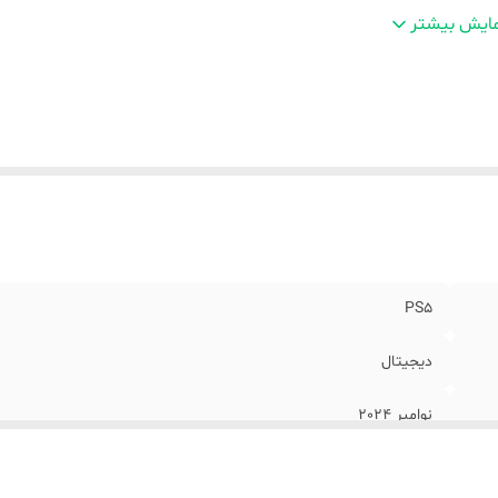
یجن
:
اروپا
ایش بیشتر
عاد
:
38.8x8.9x21.6 سانتی‌متر
زن
:
3100 گرم
ع درایو
بدون دیسک درایو (دیجیتال) / با قابلیت پشتیبانی از دیسک درا
نسول
:
4K/HDR Blu-ray رسمی سونی (قابل خرید و نصب به صورت جداگانه)
PS5
دیجیتال
نوامبر 2024
نسل نهم