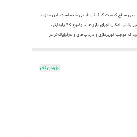
قه‌مندان به بالاترین سطح کیفیت گرافیکی طراحی شده است. این مدل با
ارتقاء سخت‌افزاری قابل توجه، تجربه‌ای پیشرفته‌تر از نسخه استاندارد ارائه می‌دهد. پردازنده گرافیکی قوی‌تر با معماری RDNA 3 و توان پردازشی بالاتر، امکان اجرای بازی‌ها با وضوح 4K پایدارتر،
انی از خروجی 8K را فراهم می‌کند. PS5 Pro همچنین از فناوری پیشرفته رندرینگ مانند Ray Tracing بهره می‌برد که موجب نورپردازی و بازتاب‌های واقع‌گرایانه‌تر در
ی‌های حجیم فراهم می‌آورد. طراحی این مدل کمی بزرگ‌تر و خشن‌تر از
بدون دیسک درایو (دیجیتال) / با قابلیت پشتیبانی از دیسک درایو 4K/HDR Blu-ray رسمی سونی (قابل خرید و نصب به
 5 پرو گزینه‌ای ایده‌آل برای کاربرانی است که به گرافیک بالا، روانی بازی و آماده‌بودن برای آینده بازی‌ها
افزودن نظر