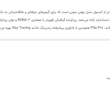
اروپا
PlayStation 5 ) نسخه‌ای قدرتمندتر از کنسول نسل نهمی سونی است که برای گیمرهای حرفه‌ای و علا
38.8x8.9x21.6 سانتی‌متر
فریم‌ریت بالاتر و حتی پشتیب
3100 گرم
حافظه داخلی 2 ترابایتی SSD با سرعت بالا، زمان بارگذاری را به حداقل می‌رساند و فضای کافی برای نصب باز
نسخه اسلیم است و با تهویه بهبود یافته، سیستم خنک‌کننده قدرتمندتری دارد. پلی‌استیشن
صورت جداگانه)
در نسل نهم است.
د.