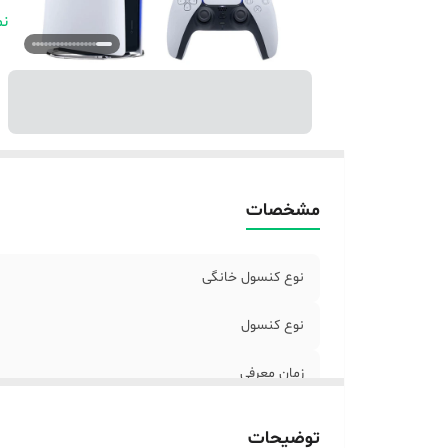
ر
نم
اب
و
نو
ک
مشخصات
نوع کنسول خانگی
نوع کنسول
زمان معرفی
نسل کنسول
توضیحات