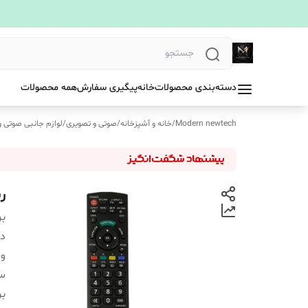
دسته‌بندی محصولات
خانه
پیگیری سفارش
همه محصولات
Modern newtech
/
خانه و آشپزخانه
/
صوتی و تصویری
/
لوازم جانبی صوتی و
ر
بر
دس
و
سا
بر