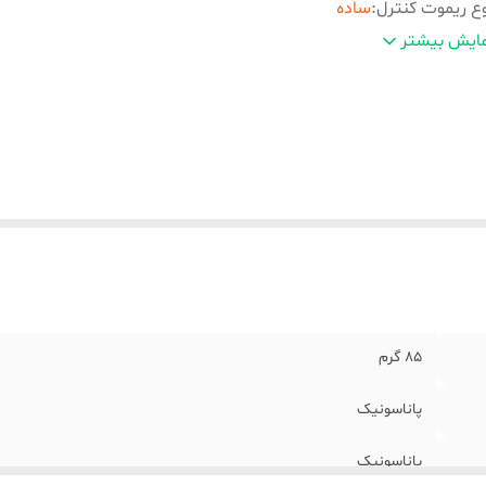
ع ریموت کنترل
:
ساده
عاد
:
22x5x2 سانتی‌متر
ایش بیشتر
85 گرم
پاناسونیک
پاناسونیک