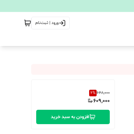
ورود | ثبت‌نام
6
%
648,000
609,000
افزودن به سبد خرید