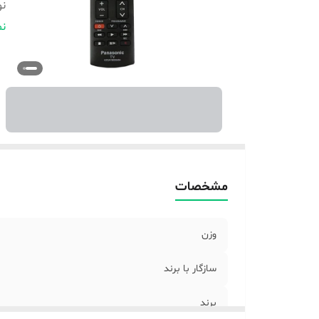
نو
اب
نم
مشخصات
وزن
سازگار با برند
برند